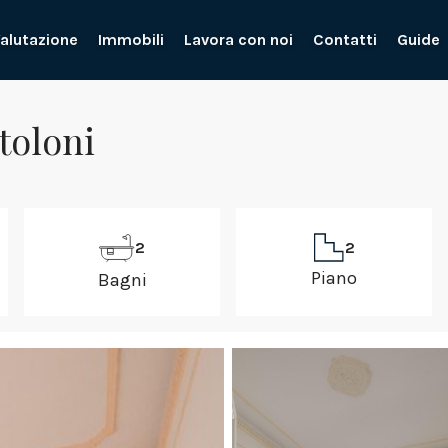
alutazione
Immobili
Lavora con noi
Contatti
Guide
toloni
2
2
Piano
Bagni